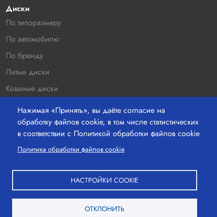
Диски
По типоразмеру
По автомобилю
По бренду
Литые диски
Кованые диски
Новинки
Нажимая «Принять», вы даёте согласие на
Распродажа
обработку файлов cookie, в том числе статистических
в соответствии с Политикой обработки файлов cookie
Контакты
Политика обработки файлов cookie
220036 г.Минск, Бетонный проезд 19а, офис 211
+37529-363-05-00
НАСТРОЙКИ COOKIE
+37517-363-25-00
ОТКЛОНИТЬ
mail@shinshina.by