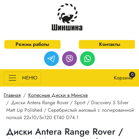
Перейти к основному содержанию
Режим работы
Контакты
0
МЕНЮ
Корзина
Строка навигации
Главная
Колесные Диски в Минске
Диски Antera Range Rover / Sport / Discovery 5 Silver
Matt Lip Polished / Серебристый матовый с полированной
полкой 22x10/5x120 ET40 D74.1
Диски Antera Range Rover /