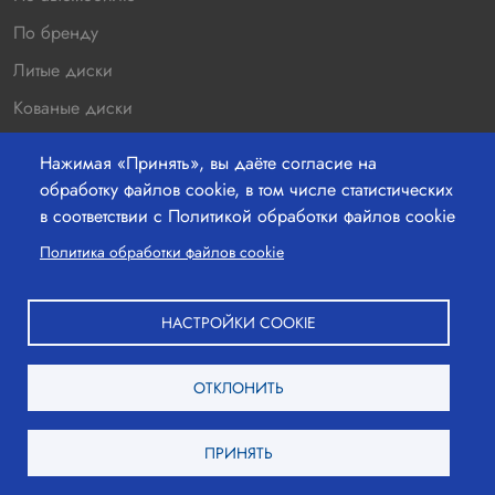
По бренду
Литые диски
Кованые диски
Новинки
Нажимая «Принять», вы даёте согласие на
Распродажа
обработку файлов cookie, в том числе статистических
в соответствии с Политикой обработки файлов cookie
Контакты
220036 г.Минск, Бетонный проезд 19а, офис 211
Политика обработки файлов cookie
+37529-363-05-00
НАСТРОЙКИ COOKIE
+37517-363-25-00
ОТКЛОНИТЬ
mail@shinshina.by
Вход
ПРИНЯТЬ