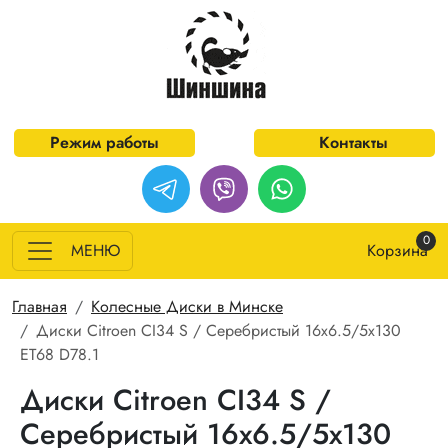
Перейти к основному содержанию
Режим работы
Контакты
0
МЕНЮ
Корзина
Строка навигации
Главная
Колесные Диски в Минске
Диски Citroen CI34 S / Серебристый 16x6.5/5x130
ET68 D78.1
Диски Citroen CI34 S /
Серебристый 16x6.5/5x130