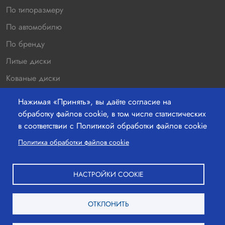
По типоразмеру
По автомобилю
По бренду
Литые диски
Кованые диски
Новинки
Нажимая «Принять», вы даёте согласие на
Распродажа
обработку файлов cookie, в том числе статистических
в соответствии с Политикой обработки файлов cookie
Контакты
220036 г.Минск, Бетонный проезд 19а, офис 211
Политика обработки файлов cookie
+37529-363-05-00
НАСТРОЙКИ COOKIE
+37517-363-25-00
ОТКЛОНИТЬ
mail@shinshina.by
Вход