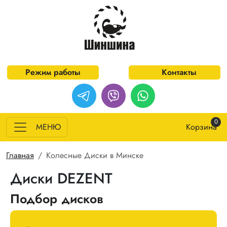
Перейти к основному содержанию
Режим работы
Контакты
0
МЕНЮ
Корзина
Строка навигации
Главная
Колесные Диски в Минске
Диски DEZENT
Подбор дисков