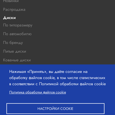
Новинки
Распродажа
Диски
По типоразмеру
По автомобилю
По бренду
Литые диски
Кованые диски
Новинки
Нажимая «Принять», вы даёте согласие на
Распродажа
обработку файлов cookie, в том числе статистических
в соответствии с Политикой обработки файлов cookie
Контакты
Политика обработки файлов cookie
220036 г.Минск, Бетонный проезд 19а, офис 211
+37529-363-05-00
НАСТРОЙКИ COOKIE