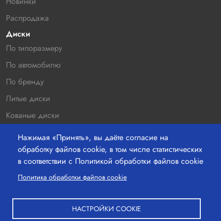
Новинки
Распродажа
Диски
По типоразмеру
По автомобилю
По бренду
Литые диски
Кованые диски
Новинки
Нажимая «Принять», вы даёте согласие на
Распродажа
обработку файлов cookie, в том числе статистических
в соответствии с Политикой обработки файлов cookie
Контакты
Политика обработки файлов cookie
220036 г.Минск, Бетонный проезд 19а, офис 211
+37529-363-05-00
НАСТРОЙКИ COOKIE