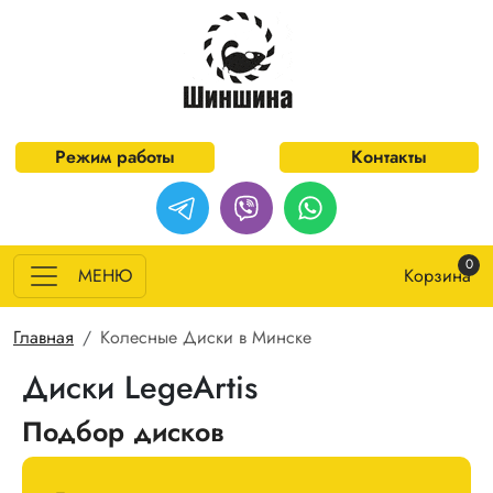
Перейти к основному содержанию
Режим работы
Контакты
0
МЕНЮ
Корзина
Строка навигации
Главная
Колесные Диски в Минске
Диски LegeArtis
Подбор дисков