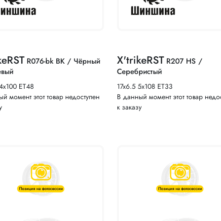
ikeRST
X'trikeRST
R076-bk BK / Чёрный
R207 HS /
евый
Серебристый
 4x100 ET48
17x6.5 5x108 ET33
ый момент этот товар недоступен
В данный момент этот товар недо
у
к заказу