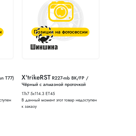
X'trikeRST
un T77)
R227-mb BK/FP /
Чёрный с алмазной проточкой
17x7 5x114.3 ET45
ступен
В данный момент этот товар недоступен
к заказу