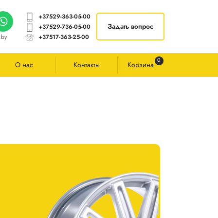
+37529-363-05-00
Задать вопрос
+37529-736-05-00
.by
+37517-363-25-00
0
О нас
Контакты
Корзина