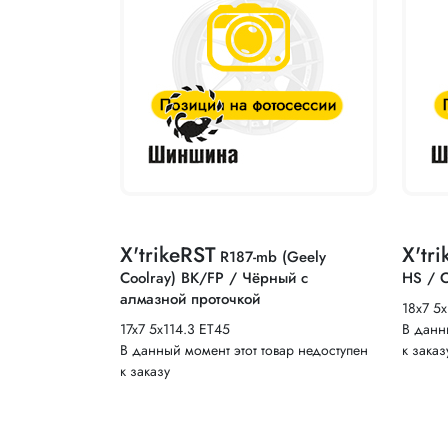
X'trikeRST
X'tr
R187-mb (Geely
Coolray) BK/FP / Чёрный с
HS / 
алмазной проточкой
18x7 5
17x7 5x114.3 ET45
В данн
В данный момент этот товар недоступен
к заказ
к заказу