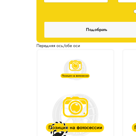
Одноширокие / Разноширокие
Передняя ось/обе оси