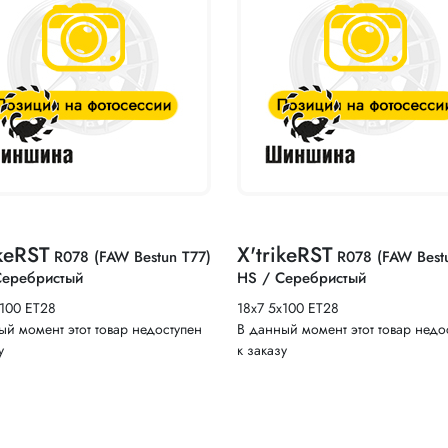
ikeRST
X'trikeRST
R078 (FAW Bestun T77)
R078 (FAW Best
Серебристый
HS / Серебристый
x100 ET28
18x7 5x100 ET28
ый момент этот товар недоступен
В данный момент этот товар недо
у
к заказу