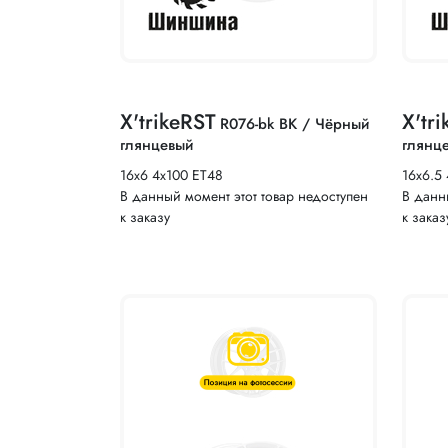
X'trikeRST
X'tr
R076-bk BK / Чёрный
глянцевый
глянц
16x6 4x100 ET48
16x6.5
В данный момент этот товар недоступен
В данн
к заказу
к заказ