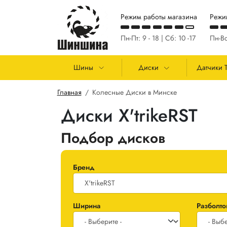
Перейти к основному содержанию
Режим работы магазина
Режи
Пн-Пт: 9 - 18 | Сб: 10 -17
Пн-Вс
Основная навигация
Шины
Диски
Датчики 
Строка навигации
Главная
Колесные Диски в Минске
Диски X'trikeRST
Подбор дисков
Бренд
Ширина
Разболто