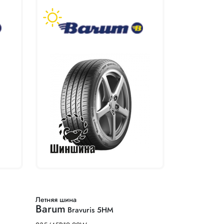
Летняя шина
Barum
Bravuris 5HM