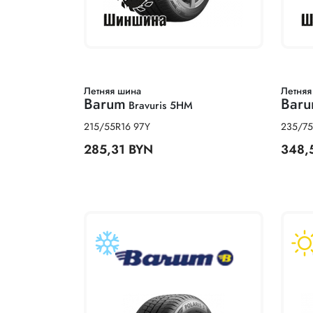
Летняя шина
Летняя
Barum
Bar
Bravuris 5HM
215/55R16 97Y
235/75
285,31 BYN
348,