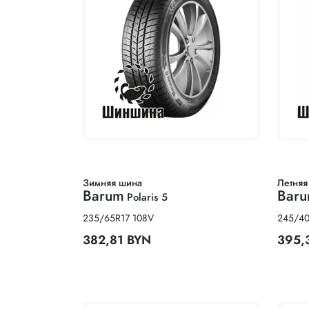
Зимняя шина
Летняя
Barum
Bar
Polaris 5
235/65R17 108V
245/40
382,81 BYN
395,