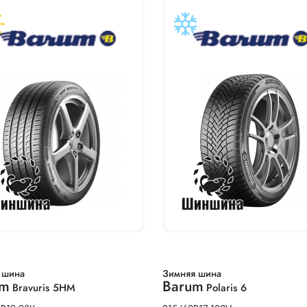
 шина
Зимняя шина
um
Barum
Bravuris 5HM
Polaris 6