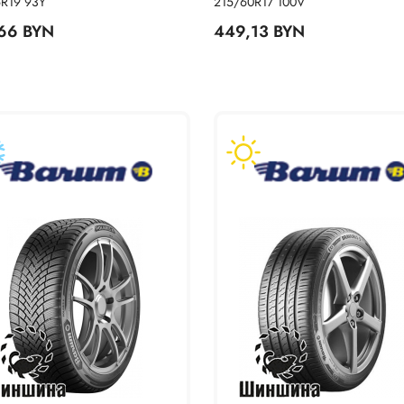
R19 93Y
215/60R17 100V
66 BYN
449,13 BYN