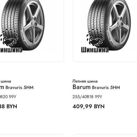
 шина
Летняя шина
um
Barum
Bravuris 5HM
Bravuris 5HM
R20 99Y
255/40R18 99Y
38 BYN
409,99 BYN