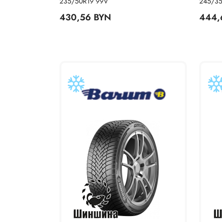
235/50R19 99V
245/35
430,56 BYN
444,