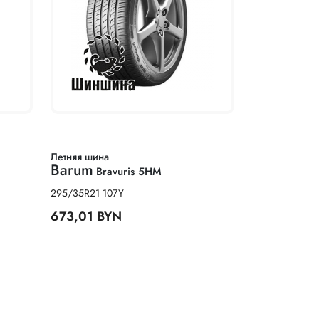
Летняя шина
Barum
Bravuris 5HM
295/35R21 107Y
673,01 BYN
ца