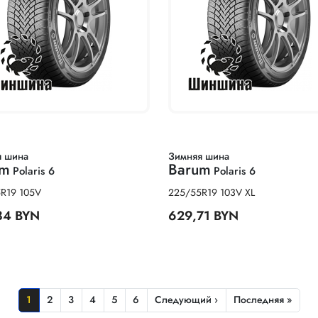
я шина
Зимняя шина
um
Barum
Polaris 6
Polaris 6
R19 105V
225/55R19 103V XL
84 BYN
629,71 BYN
Текущая страница
Страница
Страница
Страница
Страница
Страница
Следующая страница
Последняя страни
1
2
3
4
5
6
Следующий ›
Последняя »