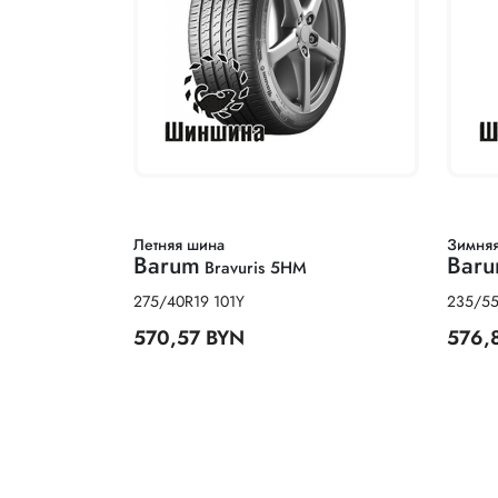
Летняя шина
Зимня
Barum
Bar
Bravuris 5HM
275/40R19 101Y
235/55
570,57 BYN
576,
Нумерация страниц