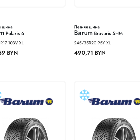
я шина
Летняя шина
um
Barum
Polaris 6
Bravuris 5HM
R17 103V XL
245/35R20 95Y XL
59 BYN
490,71 BYN