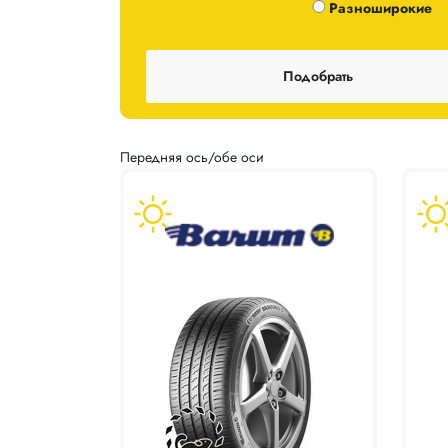
Одноширокие / Разноширокие
Разноширокие
Передняя ось/обе оси