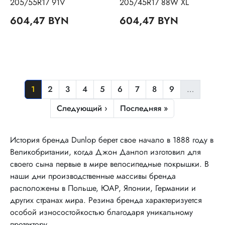
205/55R17 91V
205/45R17 88W XL
604,47 BYN
604,47 BYN
Нумерация страниц
Текущая страница
Страница
Страница
Страница
Страница
Страница
Страница
Страница
Страница
1
2
3
4
5
6
7
8
9
…
Следующая страница
Последняя страница
Следующий ›
Последняя »
История бренда Dunlop берет свое начало в 1888 году в
Великобритании, когда Джон Данлоп изготовил для
своего сына первые в мире велосипедные покрышки. В
наши дни производственные массивы бренда
расположены в Польше, ЮАР, Японии, Германии и
других странах мира. Резина бренда характеризуется
особой износостойкостью благодаря уникальному
протектору.