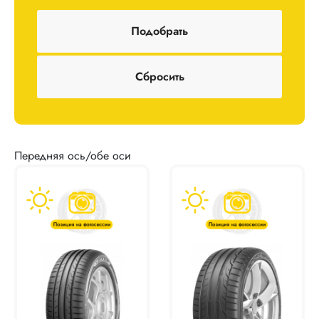
Передняя ось/обе оси