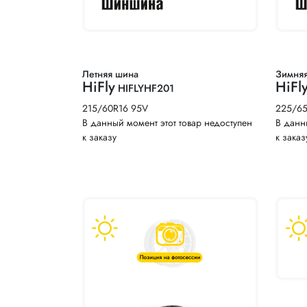
Летняя шина
Зимня
HiFly
HiFl
HIFLYHF201
215/60R16 95V
225/6
В данный момент этот товар недоступен
В данн
к заказу
к заказ