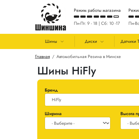
Перейти к основному содержанию
Режим работы магазина
Режи
Пн-Пт: 9 - 18 | Сб: 10 -17
Пн-Вс
Основная навигация
Шины
Диски
Датчики 
Строка навигации
Главная
Автомобильная Резина в Минске
Шины HiFly
Бренд
Ширина
Высота 