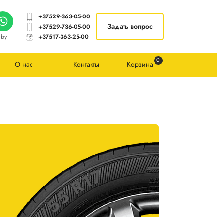
+37529-363-05-00
Задать вопрос
+37529-736-05-00
.by
+37517-363-25-00
0
О нас
Контакты
Корзина