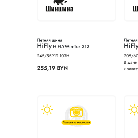
Летняя шина
Летняя
HiFly
HiFl
HIFLYWin-Turi212
245/55R19 103H
205/6
В данн
255,19 BYN
к заказ