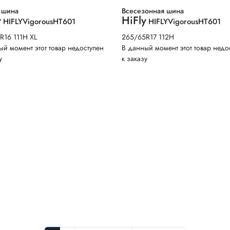
 шина
Всесезонная шина
y
HiFly
HIFLYVigorousHT601
HIFLYVigorousHT601
R16 111H XL
265/65R17 112H
ый момент этот товар недоступен
В данный момент этот товар недо
у
к заказу