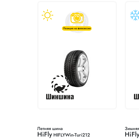
Летняя шина
Зимня
HiFly
HiFl
HIFLYWin-Turi212