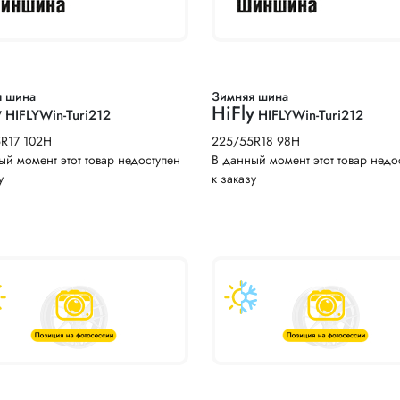
я шина
Зимняя шина
y
HiFly
HIFLYWin-Turi212
HIFLYWin-Turi212
5R17 102H
225/55R18 98H
ый момент этот товар недоступен
В данный момент этот товар недо
у
к заказу