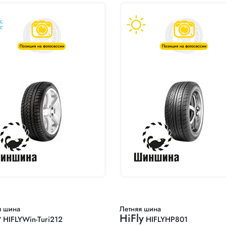
я шина
Летняя шина
y
HiFly
HIFLYWin-Turi212
HIFLYHP801