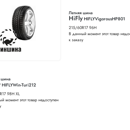
Летняя шина
HiFly
HIFLYVigorousHP801
215/60R17 96H
В данный момент этот товар недо
к заказу
 шина
y
HIFLYWin-Turi212
R17 98H XL
ый момент этот товар недоступен
у