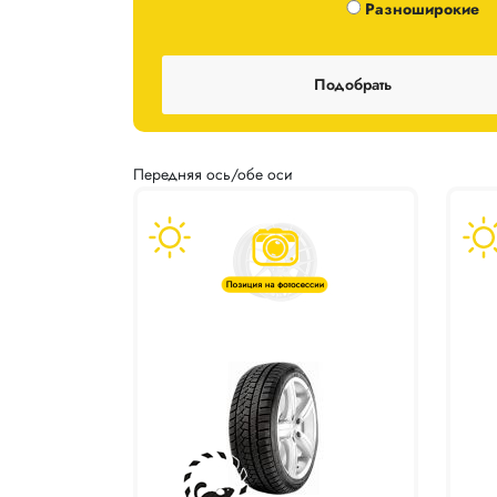
Одноширокие / Разноширокие
Разноширокие
Передняя ось/обе оси