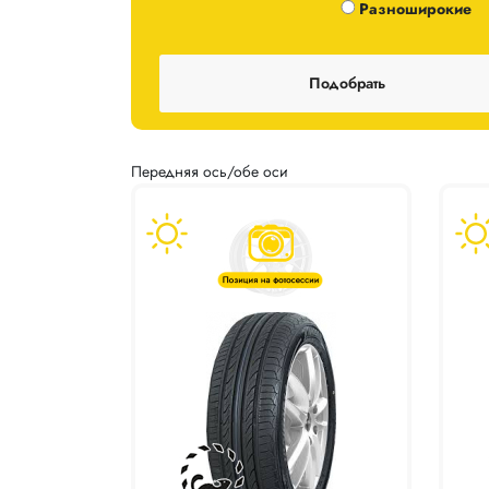
Одноширокие / Разноширокие
Разноширокие
Передняя ось/обе оси