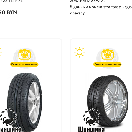
R22 114V XL
205/40R17 84W XL
В данный момент этот товар недо
90 BYN
к заказу