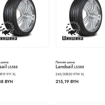
 шина
Летняя шина
sail
Landsail
LS588
LS588
R19 91Y XL
245/30R20 97W XL
88 BYN
215,19 BYN