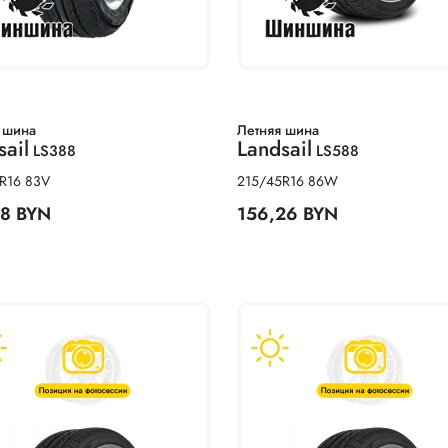
 шина
Летняя шина
sail
Landsail
LS388
LS588
R16 83V
215/45R16 86W
88 BYN
156,26 BYN