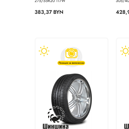
275/55R20 117W
305/40
383,37 BYN
428,