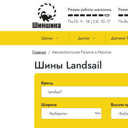
Перейти к основному содержанию
Режим работы магазина
Режи
Пн-Пт: 9 - 18 | Сб: 10 -17
Пн-Вс
Основная навигация
Шины
Диски
Датчики 
Строка навигации
Главная
Автомобильная Резина в Минске
Шины Landsail
Бренд
Ширина
Высота 