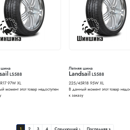
 шина
Летняя шина
sail
Landsail
LS588
LS588
5R17 97W XL
225/45R18 95W XL
ый момент этот товар недоступен
В данный момент этот товар недо
у
к заказу
Текущая страница
Страница
Страница
Страница
Следующая страница
Последняя страница
1
2
3
4
Следующий ›
Последняя »