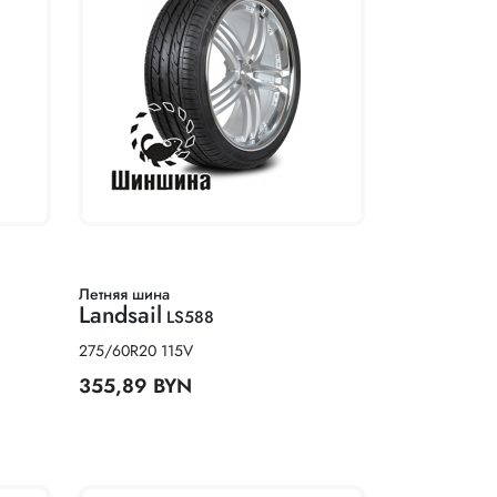
Летняя шина
Landsail
LS588
275/60R20 115V
355,89 BYN