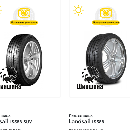
 шина
Летняя шина
sail
Landsail
LS588 SUV
LS588