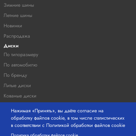
Зимние шины
Летние шины
Новинки
Распродажа
Диски
По типоразмеру
По автомобилю
По бренду
Литые диски
Кованые диски
Новинки
Нажимая «Принять», вы даёте согласие на
Распродажа
обработку файлов cookie, в том числе статистических
в соответствии с Политикой обработки файлов cookie
Контакты
220036 г.Минск, Бетонный проезд 19а, офис 211
Политика обработки файлов cookie