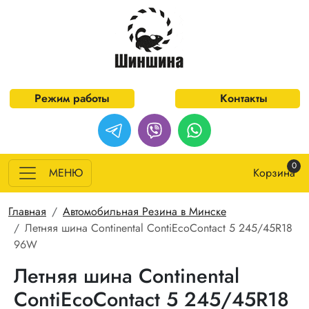
Перейти к основному содержанию
Режим работы
Контакты
0
МЕНЮ
Корзина
Строка навигации
Главная
Автомобильная Резина в Минске
Летняя шина Continental ContiEcoContact 5 245/45R18
96W
Летняя шина Continental
ContiEcoContact 5 245/45R18