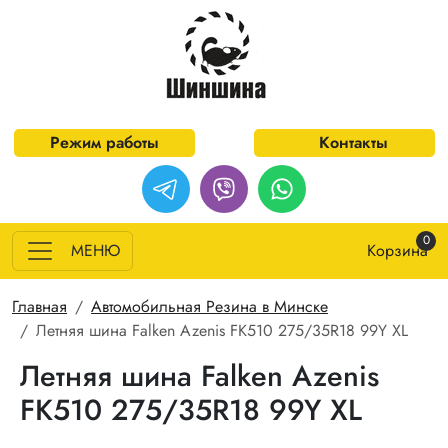
Перейти к основному содержанию
Режим работы
Контакты
0
МЕНЮ
Корзина
Строка навигации
Главная
Автомобильная Резина в Минске
Летняя шина Falken Azenis FK510 275/35R18 99Y XL
Летняя шина Falken Azenis
FK510 275/35R18 99Y XL