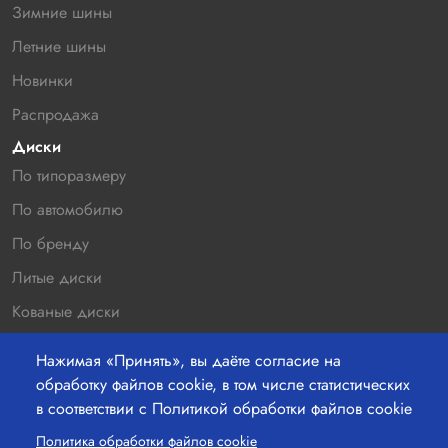
Зимние шины
Летние шины
Новинки
Распродажа
Диски
По типоразмеру
По автомобилю
По бренду
Литые диски
Кованые диски
Новинки
Нажимая «Принять», вы даёте согласие на
Распродажа
обработку файлов cookie, в том числе статистических
в соответствии с Политикой обработки файлов cookie
Контакты
220036 г.Минск, Бетонный проезд 19а, офис 211
Политика обработки файлов cookie