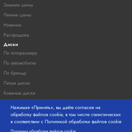
Зимние шины
Летние шины
Новинки
Распродажа
Диски
По типоразмеру
По автомобилю
По бренду
Литые диски
Кованые диски
Новинки
Нажимая «Принять», вы даёте согласие на
Распродажа
обработку файлов cookie, в том числе статистических
в соответствии с Политикой обработки файлов cookie
Контакты
220036 г.Минск, Бетонный проезд 19а, офис 211
Политика обработки файлов cookie