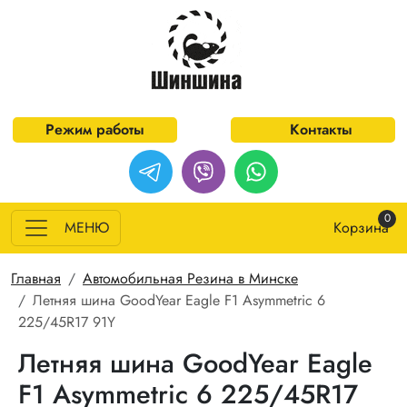
Перейти к основному содержанию
Режим работы
Контакты
0
МЕНЮ
Корзина
Строка навигации
Главная
Автомобильная Резина в Минске
Летняя шина GoodYear Eagle F1 Asymmetric 6
225/45R17 91Y
Летняя шина GoodYear Eagle
F1 Asymmetric 6 225/45R17