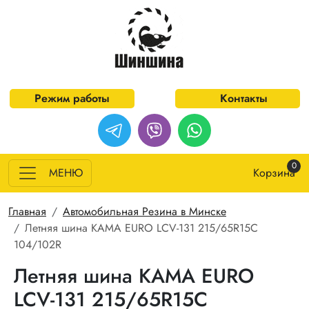
Перейти к основному содержанию
Режим работы
Контакты
0
МЕНЮ
Корзина
Строка навигации
Главная
Автомобильная Резина в Минске
Летняя шина KAMA EURO LCV-131 215/65R15C
104/102R
Летняя шина KAMA EURO
LCV-131 215/65R15C