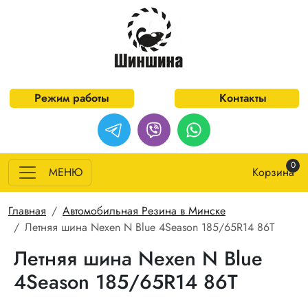
Перейти к основному содержанию
Режим работы
Контакты
0
МЕНЮ
Корзина
Строка навигации
Главная
Автомобильная Резина в Минске
Летняя шина Nexen N Blue 4Season 185/65R14 86T
Летняя шина Nexen N Blue
4Season 185/65R14 86T