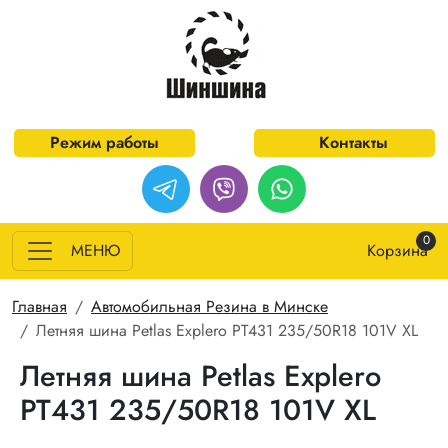
Перейти к основному содержанию
Режим работы
Контакты
0
МЕНЮ
Корзина
Строка навигации
Главная
Автомобильная Резина в Минске
Летняя шина Petlas Explero PT431 235/50R18 101V XL
Летняя шина Petlas Explero
PT431 235/50R18 101V XL