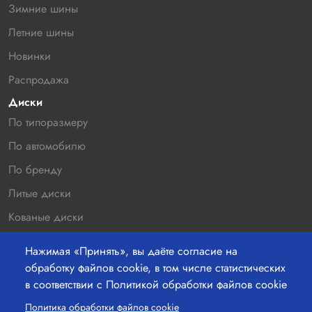
Зимние шины
Летние шины
Новинки
Распродажа
Диски
По типоразмеру
По автомобилю
По бренду
Литые диски
Кованые диски
Новинки
Нажимая «Принять», вы даёте согласие на
Распродажа
обработку файлов cookie, в том числе статистических
в соответствии с Политикой обработки файлов cookie
Контакты
220036 г.Минск, Бетонный проезд 19а, офис 211
Политика обработки файлов cookie