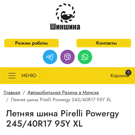
Перейти к основному содержанию
Режим работы
Контакты
0
МЕНЮ
Корзина
Строка навигации
Главная
Автомобильная Резина в Минске
Летняя шина Pirelli Powergy 245/40R17 95Y XL
Летняя шина Pirelli Powergy
245/40R17 95Y XL