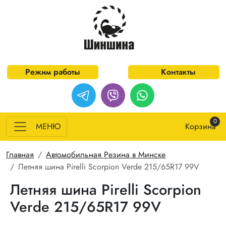
Перейти к основному содержанию
Режим работы
Контакты
0
МЕНЮ
Корзина
Строка навигации
Главная
Автомобильная Резина в Минске
Летняя шина Pirelli Scorpion Verde 215/65R17 99V
Летняя шина Pirelli Scorpion
Verde 215/65R17 99V