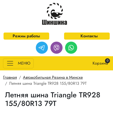
Перейти к основному содержанию
Режим работы
Контакты
0
МЕНЮ
Корзина
Строка навигации
Главная
Автомобильная Резина в Минске
Летняя шина Triangle TR928 155/80R13 79T
Летняя шина Triangle TR928
155/80R13 79T