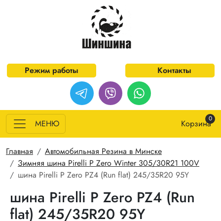
Перейти к основному содержанию
Режим работы
Контакты
0
МЕНЮ
Корзина
Строка навигации
Главная
Автомобильная Резина в Минске
Зимняя шина Pirelli P Zero Winter 305/30R21 100V
шина Pirelli P Zero PZ4 (Run flat) 245/35R20 95Y
шина Pirelli P Zero PZ4 (Run
flat) 245/35R20 95Y