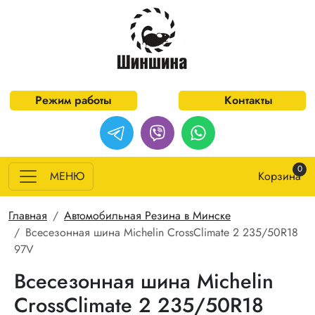
Перейти к основному содержанию
Режим работы
Контакты
0
МЕНЮ
Корзина
Строка навигации
Главная
Автомобильная Резина в Минске
Всесезонная шина Michelin CrossClimate 2 235/50R18
97V
Всесезонная шина Michelin
CrossClimate 2 235/50R18