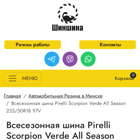
Перейти к основному содержанию
Режим работы
Контакты
0
МЕНЮ
Корзина
Строка навигации
Главная
Автомобильная Резина в Минске
Всесезонная шина Pirelli Scorpion Verde All Season
235/50R18 97V
Всесезонная шина Pirelli
Scorpion Verde All Season