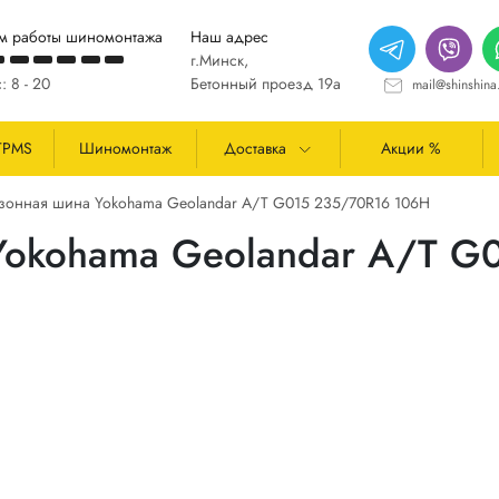
м работы шиномонтажа
Наш адрес
г.Минск,
: 8 - 20
Бетонный проезд 19а
mail@shinshina
TPMS
Шиномонтаж
Доставка
Акции %
зонная шина Yokohama Geolandar A/T G015 235/70R16 106H
Yokohama Geolandar A/T G