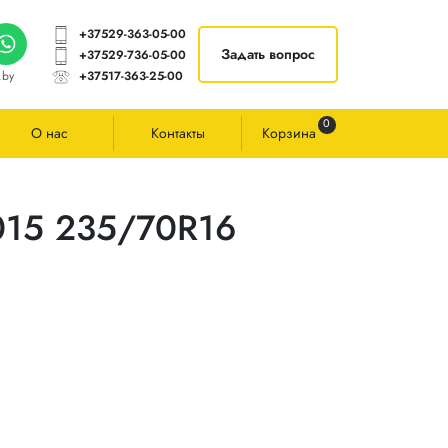
+37529-363-05-00
Задать вопрос
+37529-736-05-00
.by
+37517-363-25-00
0
О нас
Контакты
Корзина
015 235/70R16