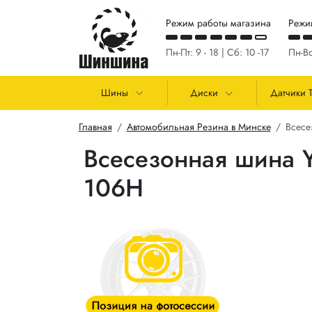
Перейти к основному содержанию
Режим работы магазина
Режи
Пн-Пт: 9 - 18 | Сб: 10 -17
Пн-Вс
Основная навигация
Шины
Диски
Датчики 
Строка навигации
Главная
Автомобильная Резина в Минске
Всесе
Всесезонная шина 
106H