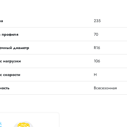
на
235
а профиля
70
очный диаметр
R16
с нагрузки
106
с скорости
H
ность
Всесезонная