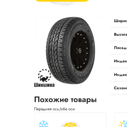
Шири
Высот
Посад
Индек
Индек
Сезон
Похожие товары
Передняя ось/обе оси