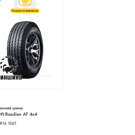
онная шина
en
Roadian AT 4x4
R16 106T