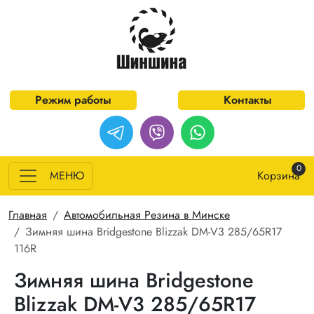
Перейти к основному содержанию
Режим работы
Контакты
0
МЕНЮ
Корзина
Строка навигации
Главная
Автомобильная Резина в Минске
Зимняя шина Bridgestone Blizzak DM-V3 285/65R17
116R
Зимняя шина Bridgestone
Blizzak DM-V3 285/65R17