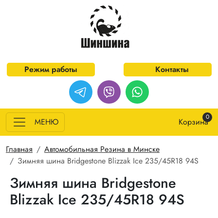
Перейти к основному содержанию
Режим работы
Контакты
0
МЕНЮ
Корзина
Строка навигации
Главная
Автомобильная Резина в Минске
Зимняя шина Bridgestone Blizzak Ice 235/45R18 94S
Зимняя шина Bridgestone
Blizzak Ice 235/45R18 94S