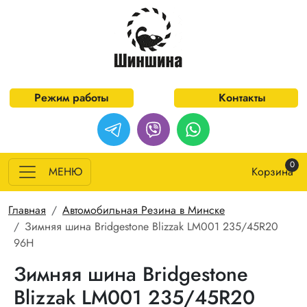
Перейти к основному содержанию
Режим работы
Контакты
0
МЕНЮ
Корзина
Строка навигации
Главная
Автомобильная Резина в Минске
Зимняя шина Bridgestone Blizzak LM001 235/45R20
96H
Зимняя шина Bridgestone
Blizzak LM001 235/45R20