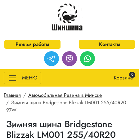
Перейти к основному содержанию
Режим работы
Контакты
0
МЕНЮ
Корзина
Строка навигации
Главная
Автомобильная Резина в Минске
Зимняя шина Bridgestone Blizzak LM001 255/40R20
97W
Зимняя шина Bridgestone
Blizzak LM001 255/40R20