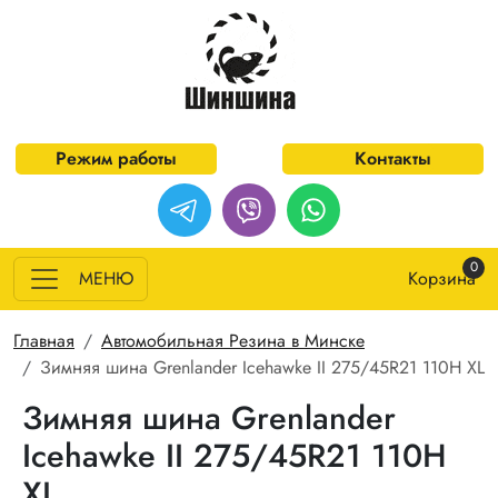
Перейти к основному содержанию
Режим работы
Контакты
0
МЕНЮ
Корзина
Строка навигации
Главная
Автомобильная Резина в Минске
Зимняя шина Grenlander Icehawke II 275/45R21 110H XL
Зимняя шина Grenlander
Icehawke II 275/45R21 110H
XL