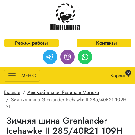
Перейти к основному содержанию
Режим работы
Контакты
0
МЕНЮ
Корзина
Строка навигации
Главная
Автомобильная Резина в Минске
Зимняя шина Grenlander Icehawke II 285/40R21 109H
XL
Зимняя шина Grenlander
Icehawke II 285/40R21 109H