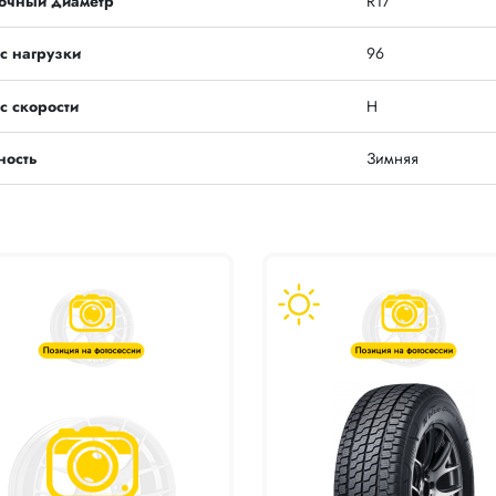
очный диаметр
R17
с нагрузки
96
с скорости
H
ность
Зимняя