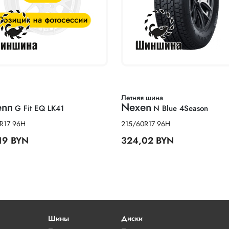
Летняя шина
enn
Nexen
G Fit EQ LK41
N Blue 4Season
R17 96H
215/60R17 96H
19 BYN
324,02 BYN
Шины
Диски