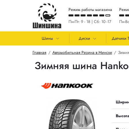
Перейти к основному содержанию
Режим работы магазина
Режи
Пн-Пт: 9 - 18 | Сб: 10 -17
Пн-Вс
Основная навигация
Шины
Диски
Датчики 
Строка навигации
Главная
Автомобильная Резина в Минске
Зимня
Зимняя шина Hanko
Шири
Высот