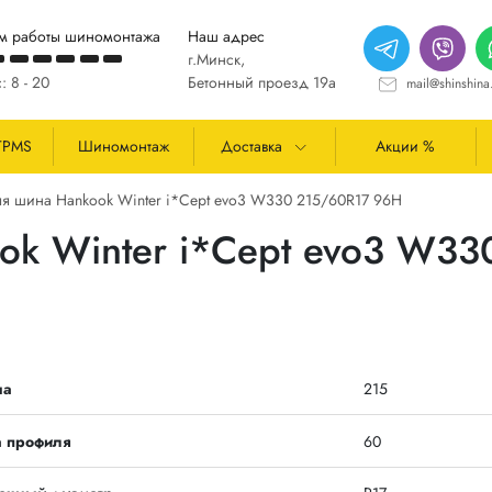
м работы шиномонтажа
Наш адрес
г.Минск,
: 8 - 20
Бетонный проезд 19а
mail@shinshina
TPMS
Шиномонтаж
Доставка
Акции %
я шина Hankook Winter i*Cept evo3 W330 215/60R17 96H
ok Winter i*Cept evo3 W3
на
215
а профиля
60