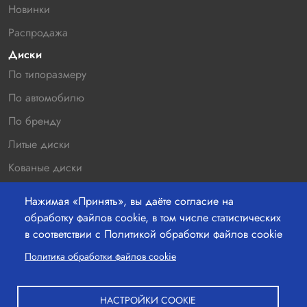
Новинки
Распродажа
Диски
По типоразмеру
По автомобилю
По бренду
Литые диски
Кованые диски
Новинки
Нажимая «Принять», вы даёте согласие на
Распродажа
обработку файлов cookie, в том числе статистических
в соответствии с Политикой обработки файлов cookie
Контакты
220036 г.Минск, Бетонный проезд 19а, офис 211
Политика обработки файлов cookie
+37529-363-05-00
НАСТРОЙКИ COOKIE