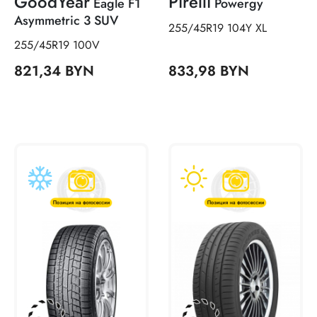
GoodYear
Pirelli
Eagle F1
Powergy
Asymmetric 3 SUV
255/45R19 104Y XL
255/45R19 100V
821,34 BYN
833,98 BYN