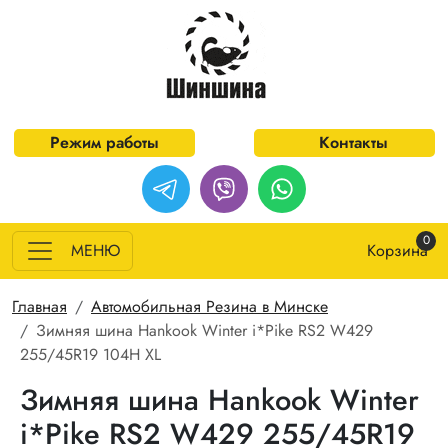
Перейти к основному содержанию
Режим работы
Контакты
0
МЕНЮ
Корзина
Строка навигации
Главная
Автомобильная Резина в Минске
Зимняя шина Hankook Winter i*Pike RS2 W429
255/45R19 104H XL
Зимняя шина Hankook Winter
i*Pike RS2 W429 255/45R19