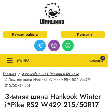
Перейти к основному содержанию
Режим работы
Контакты
0
МЕНЮ
Корзина
Строка навигации
Главная
Автомобильная Резина в Минске
Зимняя шина Hankook Winter i*Pike RS2 W429
215/50R17 95T
Зимняя шина Hankook Winter
i*Pike RS2 W429 215/50R17