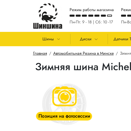
Перейти к основному содержанию
Режим работы магазина
Режи
Пн-Пт: 9 - 18 | Сб: 10 -17
Пн-Вс
Основная навигация
Шины
Диски
Датчики 
Строка навигации
Главная
Автомобильная Резина в Минске
Зимня
Зимняя шина Michel