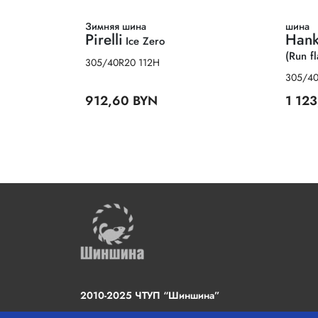
Зимняя шина
шина
Pirelli
Han
Ice Zero
(Run fl
305/40R20 112H
305/40
912,60 BYN
1 12
2010-2025 ЧТУП “Шиншина”