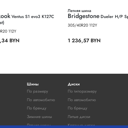
Летняя шина
kook
Bridgestone
Ventus S1 evo3 K127C
Dueler H/P S
at)
305/40R20 112Y
R20 112Y
3,34 BYN
1 236,57 BYN
Шины
Диски
По размеру
По типоразмеру
По автомобилю
По автомобилю
По бренду
По бренду
Зимние шины
Литые диски
Летние шины
Кованые диски