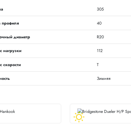
на
305
а профиля
40
очный диаметр
R20
с нагрузки
112
с скорости
T
ность
Зимняя