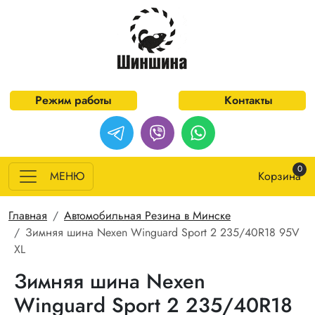
Перейти к основному содержанию
Режим работы
Контакты
0
МЕНЮ
Корзина
Строка навигации
Главная
Автомобильная Резина в Минске
Зимняя шина Nexen Winguard Sport 2 235/40R18 95V
XL
Зимняя шина Nexen
Winguard Sport 2 235/40R18