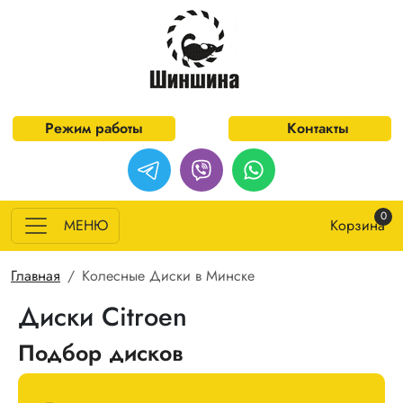
Перейти к основному содержанию
Режим работы
Контакты
0
МЕНЮ
Корзина
Строка навигации
Главная
Колесные Диски в Минске
Диски Citroen
Подбор дисков