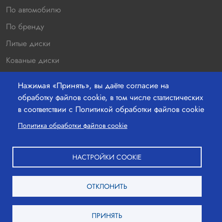
По автомобилю
По бренду
Литые диски
Кованые диски
Новинки
Нажимая «Принять», вы даёте согласие на
Распродажа
обработку файлов cookie, в том числе статистических
в соответствии с Политикой обработки файлов cookie
Контакты
220036 г.Минск, Бетонный проезд 19а, офис 211
Политика обработки файлов cookie
+37529-363-05-00
НАСТРОЙКИ COOKIE
+37517-363-25-00
ОТКЛОНИТЬ
mail@shinshina.by
Вход
ПРИНЯТЬ